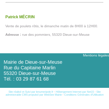
Patrick MÉCRIN
Vente de poulets rôtis, le dimanche matin de 8H00 à 12H00.
Adresse :
rue des pommiers, 55320 Dieue-sur-Meuse
Mentions légales
Mairie de Dieue-sur-Meuse
Rue du Capitaine Marlin
55320 Dieue-sur-Meuse
Tél. : 03 29 87 61 68
Site réalisé et Suivi par lenumeripole.fr
-
Hébergement Internet par Net15
-
Site
administrable CMS propulsé par WebSee Mairie
-
Conditions Générales d'Utilisation